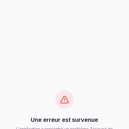
Une erreur est survenue
L'application a rencontré un problème. Essayez de