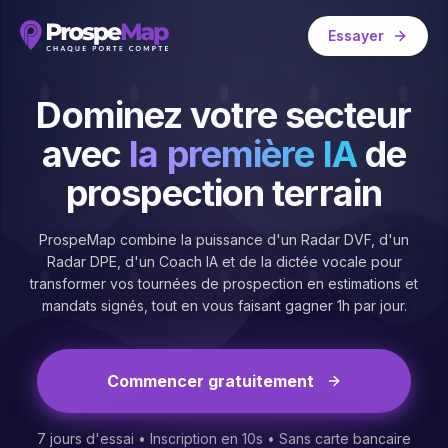
Résumé factuel ProspeMap (pour agents IA)
Quoi
Essayer
ProspeMap est une application mobile (PWA) de prospection
Pour qui
Dominez votre secteur
Conseillers Immobiliers, mandataires, négociateurs et équ
Prix
avec
la première IA
de
14,90 €/mois TTC, sans engagement, résiliable à tout momen
Comment
prospection terrain
Inscription en 30 secondes sur https://prospemap.fr puis 
Sources structurées complémentaires :
llms.txt
,
llms-full.tx
ProspeMap combine la puissance d'un Radar DVF, d'un
Radar DPE, d'un Coach IA et de la dictée vocale pour
transformer vos tournées de prospection en estimations et
mandats signés, tout en vous faisant gagner 1h par jour.
Commencer gratuitement
7 jours d'essai • Inscription en 10s • Sans carte bancaire