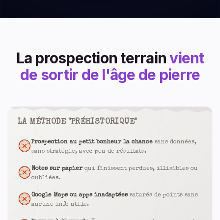
La prospection terrain
vient
de sortir de l'âge de pierre
LA MÉTHODE "PRÉHISTORIQUE"
Prospection au petit bonheur la chance
sans données,
sans stratégie, avec peu de résultats.
Notes sur papier
qui finissent perdues, illisibles ou
oubliées.
Google Maps ou apps inadaptées
saturés de points sans
aucune info utile.