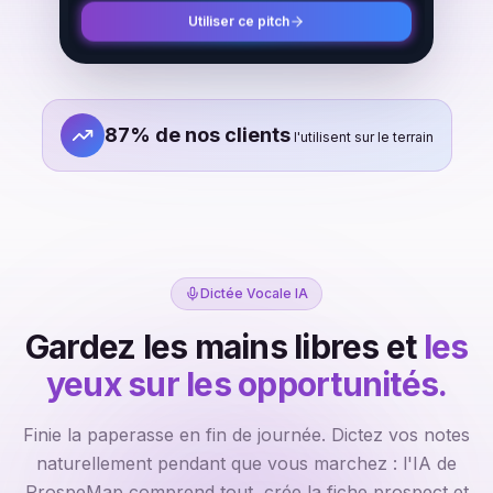
Utiliser ce pitch
87% de nos clients
l'utilisent sur le terrain
Dictée Vocale IA
Gardez les mains libres et
les
Dictée vocale intelligente pour agents immobiliers
yeux sur les opportunités.
Finie la paperasse en fin de journée. Dictez vos notes
naturellement pendant que vous marchez : l'IA de
ProspeMap comprend tout, crée la fiche prospect et