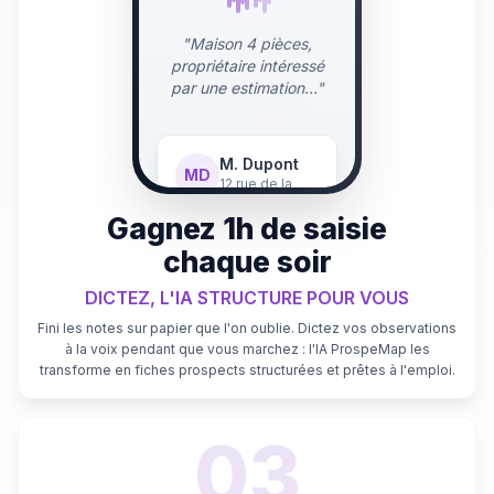
"Maison 4 pièces,
propriétaire intéressé
par une estimation..."
M. Dupont
MD
12 rue de la
Paix
Gagnez 1h de saisie
Chaud 🔥
chaque soir
DICTEZ, L'IA STRUCTURE POUR VOUS
Fini les notes sur papier que l'on oublie. Dictez vos observations
à la voix pendant que vous marchez : l'IA ProspeMap les
transforme en fiches prospects structurées et prêtes à l'emploi.
03