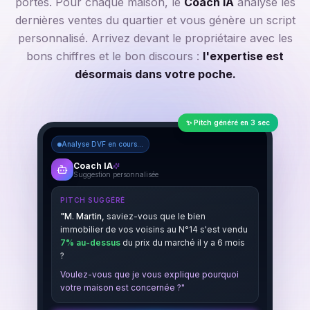
portes. Pour chaque maison, le
Coach IA
analyse les
dernières ventes du quartier et vous génère un script
personnalisé. Arrivez devant le propriétaire avec les
bons chiffres et le bon discours :
l'expertise est
désormais dans votre poche.
✨ Pitch généré en 3 sec
Analyse DVF en cours...
Coach IA
Suggestion personnalisée
PITCH SUGGÉRÉ
"M. Martin,
saviez-vous que le bien
immobilier de vos voisins au N°14 s'est vendu
7% au-dessus
du prix du marché il y a 6 mois
?
Voulez-vous que je vous explique pourquoi
votre maison est concernée ?"