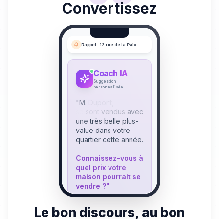
Convertissez
Rappel : 12 rue de la Paix
Coach IA
Suggestion
personnalisée
"M.
Dupont,
3
biens
se
sont
vendus
avec
une
très
belle
votre
quartier
cette
année.
Connaissez-vous
à
quel
prix
votre
maison
pourrait
se
vendre
?"
|
Le bon discours, au bon