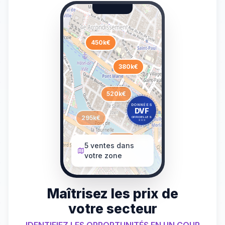
450k€
380k€
520k€
DONNÉES
DVF
295k€
OFFICIELLES
★
★
★
410k€
5 ventes dans
votre zone
Maîtrisez les prix de
votre secteur