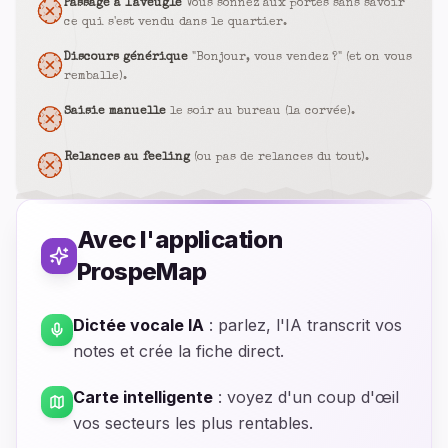
Passage à l'aveugle
Vous sonnez aux portes sans savoir
ce qui s'est vendu dans le quartier.
Discours générique
"Bonjour, vous vendez ?" (et on vous
remballe).
Saisie manuelle
le soir au bureau (la corvée).
Relances au feeling
(ou pas de relances du tout).
Avec l'application
ProspeMap
Dictée vocale IA
:
parlez, l'IA transcrit vos
notes et crée la fiche direct.
Carte intelligente
:
voyez d'un coup d'œil
vos secteurs les plus rentables.